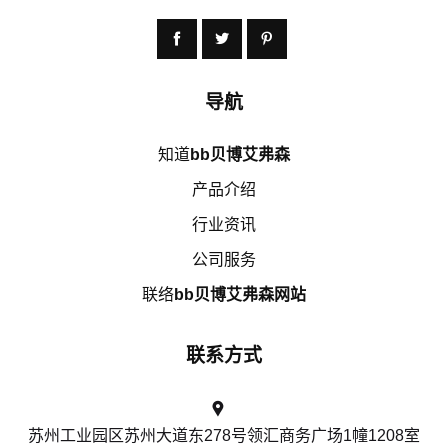
导航
知道
bb贝博艾弗森
产品介绍
行业资讯
公司服务
联络
bb贝博艾弗森网站
联系方式
苏州工业园区苏州大道东278号领汇商务广场1幢1208室