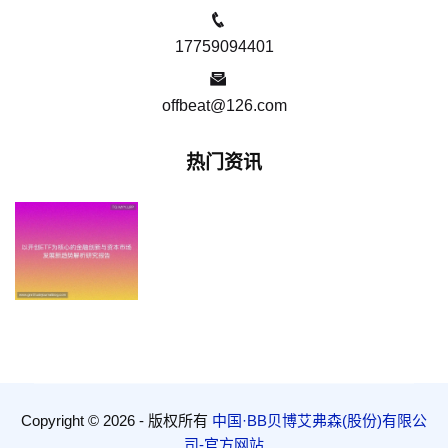
17759094401
offbeat@126.com
热门资讯
Copyright © 2026 - 版权所有
中国·BB贝博艾弗森(股份)有限公
司-官方网站