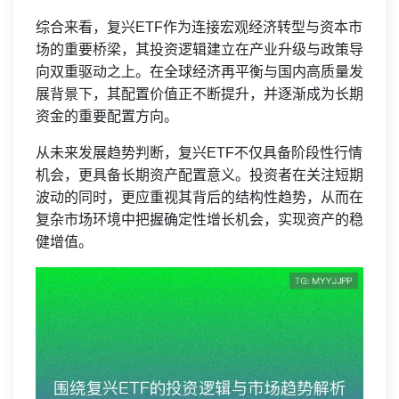
综合来看，复兴ETF作为连接宏观经济转型与资本市
场的重要桥梁，其投资逻辑建立在产业升级与政策导
向双重驱动之上。在全球经济再平衡与国内高质量发
展背景下，其配置价值正不断提升，并逐渐成为长期
资金的重要配置方向。
从未来发展趋势判断，复兴ETF不仅具备阶段性行情
机会，更具备长期资产配置意义。投资者在关注短期
波动的同时，更应重视其背后的结构性趋势，从而在
复杂市场环境中把握确定性增长机会，实现资产的稳
健增值。