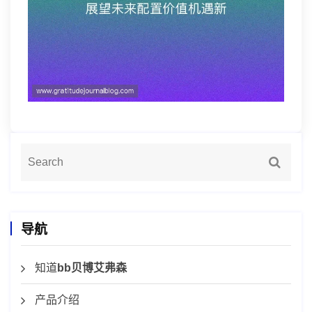
导航
知道
bb贝博艾弗森
产品介绍