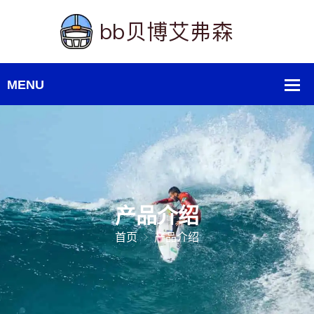
产品介绍
首页
产品介绍