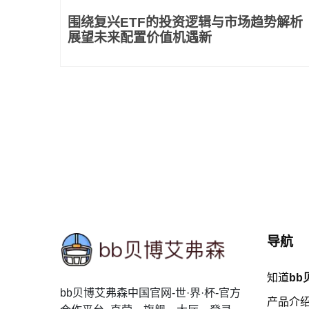
围绕复兴ETF的投资逻辑与市场趋势解析
展望未来配置价值机遇新
导航
知道
bb
bb贝博艾弗森中国官网-世·界·杯-官方
产品介