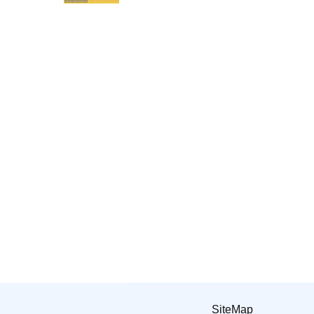
SiteMap