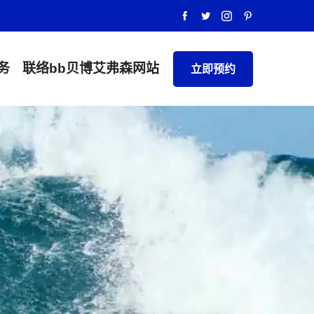
务
联络
bb贝博艾弗森网站
立即预约